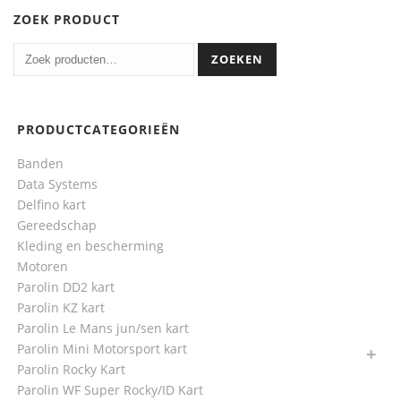
ZOEK PRODUCT
ZOEKEN
PRODUCTCATEGORIEËN
Banden
Data Systems
Delfino kart
Gereedschap
Kleding en bescherming
Motoren
Parolin DD2 kart
Parolin KZ kart
Parolin Le Mans jun/sen kart
Parolin Mini Motorsport kart
Parolin Rocky Kart
Parolin WF Super Rocky/ID Kart