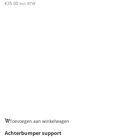
€
35.00
Incl. BTW
Toevoegen aan winkelwagen
Achterbumper support