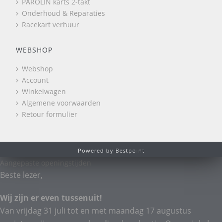
PAROLIN karts 2-takt
Onderhoud & Reparaties
Racekart verhuur
WEBSHOP
Webshop
Account
Winkelwagen
Algemene voorwaarden
Retour formulier
Powered by Bestpoint
Aangepaste openingstijden
Beste lezer,
Wij zijn er even tussenuit!
Van vrijdag 31 juli tot en met maandag 17 augustus