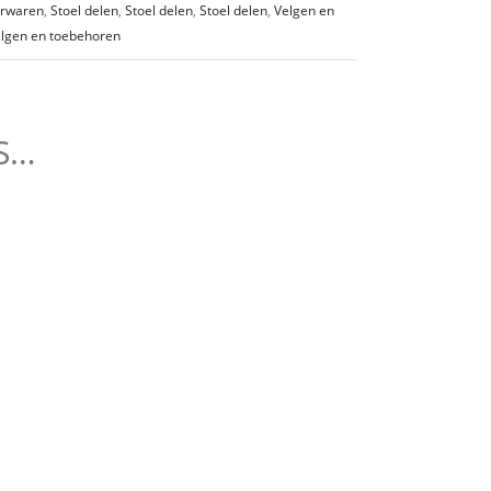
erwaren
,
Stoel delen
,
Stoel delen
,
Stoel delen
,
Velgen en
lgen en toebehoren
S…