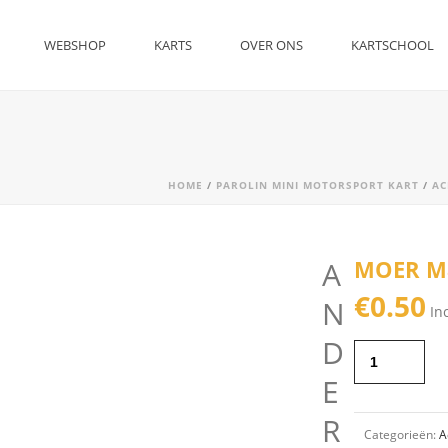
WEBSHOP
KARTS
OVER ONS
KARTSCHOOL
HOME
/
PAROLIN MINI MOTORSPORT KART
/
AC
A
MOER M
€
0.50
N
In
D
E
R
Categorieën:
A