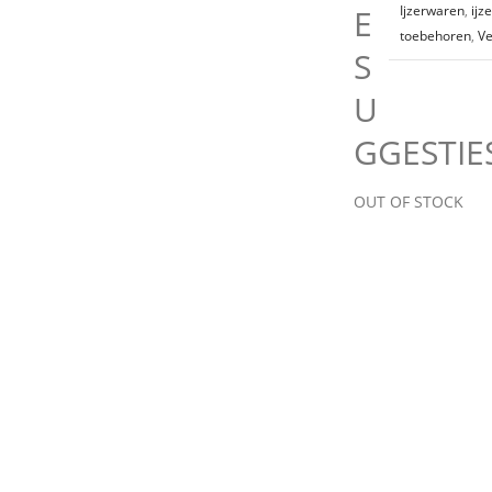
E
Ijzerwaren
,
ijz
toebehoren
,
Ve
S
U
GGESTIE
OUT OF STOCK