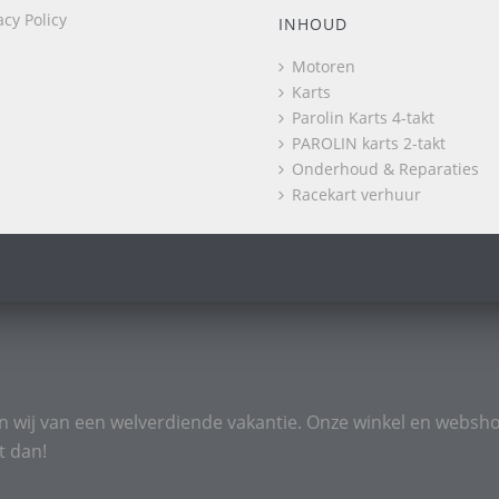
acy Policy
INHOUD
Motoren
Karts
Parolin Karts 4-takt
PAROLIN karts 2-takt
Onderhoud & Reparaties
Racekart verhuur
n wij van een welverdiende vakantie. Onze winkel en websho
t dan!