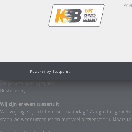
Priv
Powered by Bestpoint
Aangepaste openingstijden
Beste lezer,
Wij zijn er even tussenuit!
Van vrijdag 31 juli tot en met maandag 17 augustus geniete
staan we weer uitgerust en met veel plezier voor u klaar! To