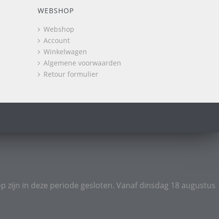
WEBSHOP
Webshop
Account
Winkelwagen
Algemene voorwaarden
Retour formulier
p zijn in deze periode gesloten. Vanaf dinsdag 18 augustus