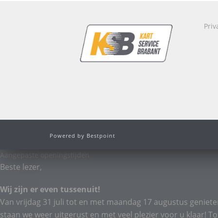
Priv
Powered by Bestpoint
Aangepaste openingstijden
Beste lezer,
Wij zijn er even tussenuit!
Van vrijdag 31 juli tot en met maandag 17 augustus geniete
staan we weer uitgerust en met veel plezier voor u klaar! To