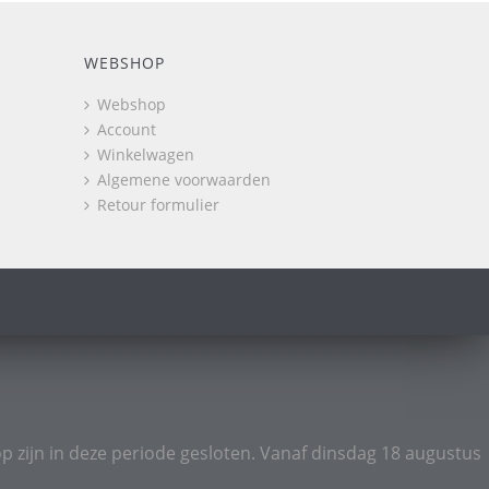
WEBSHOP
Webshop
Account
Winkelwagen
Algemene voorwaarden
Retour formulier
p zijn in deze periode gesloten. Vanaf dinsdag 18 augustus