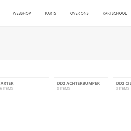
WEBSHOP
KARTS
OVER ONS
KARTSCHOOL
CARTER
DD2 ACHTERBUMPER
DD2 CI
6 ITEMS
8 ITEMS
3 ITEMS