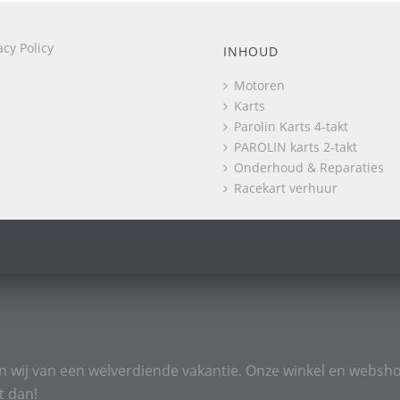
acy Policy
INHOUD
Motoren
Karts
Parolin Karts 4-takt
PAROLIN karts 2-takt
Onderhoud & Reparaties
Racekart verhuur
n wij van een welverdiende vakantie. Onze winkel en websho
t dan!