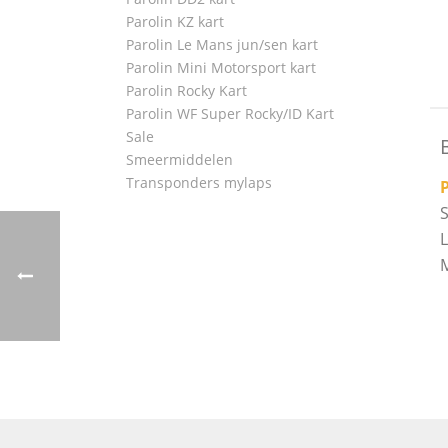
Parolin KZ kart
Parolin Le Mans jun/sen kart
Parolin Mini Motorsport kart
Parolin Rocky Kart
Parolin WF Super Rocky/ID Kart
Sale
Smeermiddelen
Transponders mylaps
P
S
L