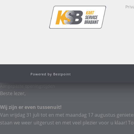
Priv
Powered by Bestpoint
Aangepaste openingstijden
Beste lezer,
Wij zijn er even tussenuit!
Van vrijdag 31 juli tot en met maandag 17 augustus geniete
staan we weer uitgerust en met veel plezier voor u klaar! To