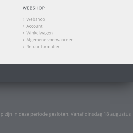
WEBSHOP
Webshop
Account
Winkelwagen
Algemene voorwaarden
Retour formulier
p zijn in deze periode gesloten. Vanaf dinsdag 18 augustus