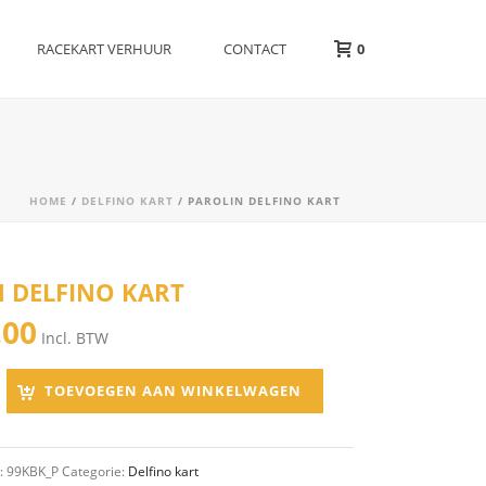
RACEKART VERHUUR
CONTACT
0
HOME
/
DELFINO KART
/ PAROLIN DELFINO KART
 DELFINO KART
.00
Incl. BTW
TOEVOEGEN AAN WINKELWAGEN
:
99KBK_P
Categorie:
Delfino kart