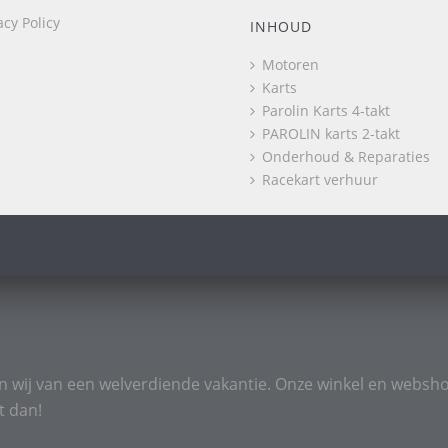
acy Policy
INHOUD
Motoren
Karts
Parolin Karts 4-takt
PAROLIN karts 2-takt
Onderhoud & Reparaties
Racekart verhuur
n wij van een welverdiende vakantie. Onze winkel en websho
t dan!