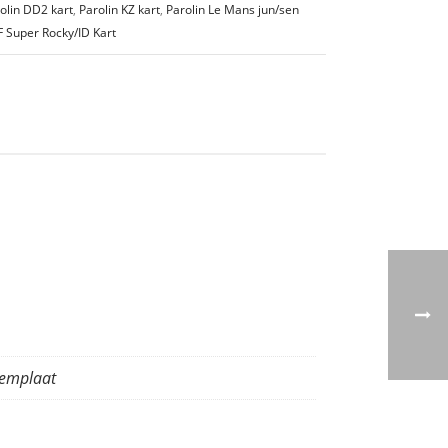
olin DD2 kart
,
Parolin KZ kart
,
Parolin Le Mans jun/sen
F Super Rocky/ID Kart
emplaat