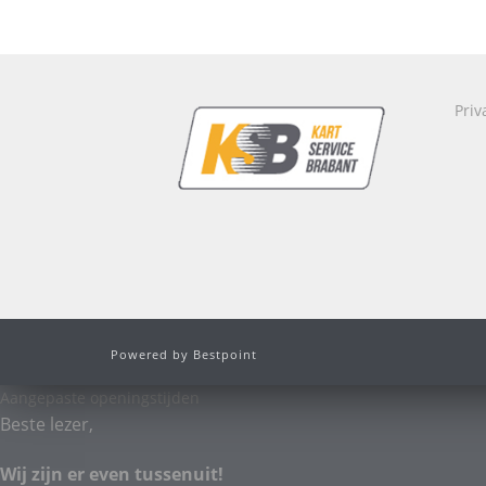
Priv
Powered by Bestpoint
Aangepaste openingstijden
Beste lezer,
Wij zijn er even tussenuit!