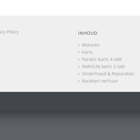
acy Policy
INHOUD
Motoren
Karts
Parolin Karts 4-takt
PAROLIN karts 2-takt
Onderhoud & Reparaties
Racekart verhuur