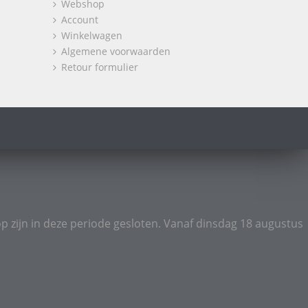
Webshop
Account
Winkelwagen
Algemene voorwaarden
Retour formulier
p zijn in deze periode gesloten. Vanaf dinsdag 18 augustus