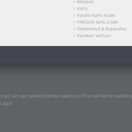
Motoren
Karts
Parolin Karts 4-takt
PAROLIN karts 2-takt
Onderhoud & Reparaties
Racekart verhuur
n wij van een welverdiende vakantie. Onze winkel en websho
t dan!