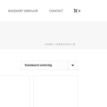
RACEKART VERHUUR
CONTACT
0
HOME
/
WEBSHOP
/
8