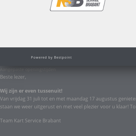
Powered by Bestpoint
Aangepaste openingstijden
Beste lezer,
Wij zijn er even tussenuit!
Van vrijdag 31 juli tot en met maandag 17 augustus geniete
staan we weer uitgerust en met veel plezier voor u klaar! To
Team Kart Service Brabant