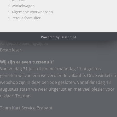
Winkelwagen
Algemene voorwaarden
Retour formulier
Powered by Bestpoint
Aangepaste openingstijden
Beste lezer,
Wij zijn er even tussenuit!
Van vrijdag 31 juli tot en met maandag 17 augustus
genieten wij van een welverdiende vakantie. Onze winkel en
webshop zijn in deze periode gesloten. Vanaf dinsdag 18
augustus staan we weer uitgerust en met veel plezier voor
u klaar! Tot dan!
Team Kart Service Brabant