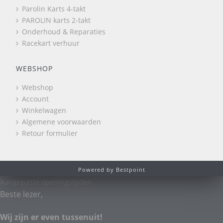
Parolin Karts 4-takt
PAROLIN karts 2-takt
Onderhoud & Reparaties
Racekart verhuur
WEBSHOP
Webshop
Account
Winkelwagen
Algemene voorwaarden
Retour formulier
Powered by Bestpoint
Aangepaste openingstijden
Beste lezer,
Wij zijn er even tussenuit!