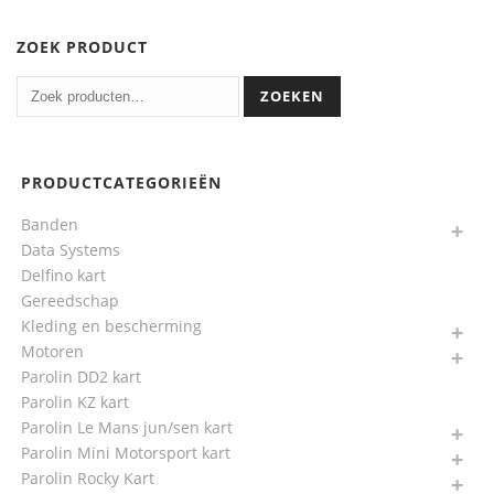
ZOEK PRODUCT
ZOEKEN
PRODUCTCATEGORIEËN
Banden
Data Systems
Delfino kart
Gereedschap
Kleding en bescherming
Motoren
Parolin DD2 kart
Parolin KZ kart
Parolin Le Mans jun/sen kart
Parolin Mini Motorsport kart
Parolin Rocky Kart